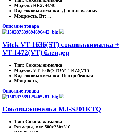
Тип
: Соковыжималка
Модель
: HR2744/40
Вид соковыжималки
: Для цитрусовых
Мощность, Вт
: ...
Описание товара
Vitek VT-1636(ST) соковыжималка +
VT-1472(VT) блендер
Тип
: Соковыжималка
Модель
: VT-1636(ST)+VT-1472(VT)
Вид соковыжималки
: Центробежная
Мощность, ...
Описание товара
Соковыжималка MJ-SJ01KTQ
Тип
: Соковыжималка
Размеры, мм
: 500x230x310