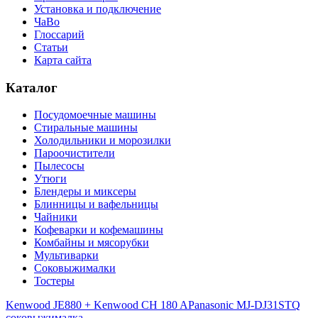
Установка и подключение
ЧаВо
Глоссарий
Статьи
Карта сайта
Каталог
Посудомоечные машины
Стиральные машины
Холодильники и морозилки
Пароочистители
Пылесосы
Утюги
Блендеры и миксеры
Блинницы и вафельницы
Чайники
Кофеварки и кофемашины
Комбайны и мясорубки
Мультиварки
Соковыжималки
Тостеры
Kenwood JE880 + Kenwood CH 180 A
Panasonic MJ-DJ31STQ
соковыжималка