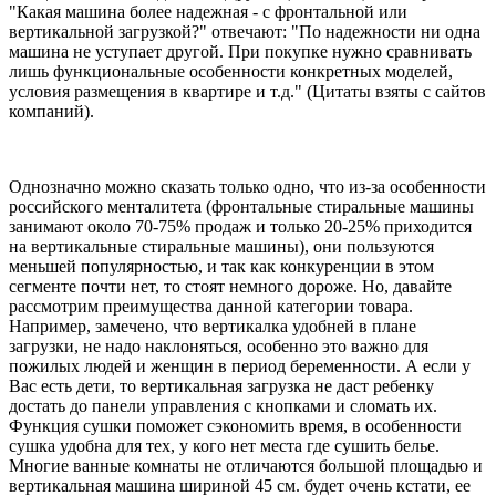
"Какая машина более надежная - с фронтальной или
вертикальной загрузкой?" отвечают: "По надежности ни одна
машина не уступает другой. При покупке нужно сравнивать
лишь функциональные особенности конкретных моделей,
условия размещения в квартире и т.д." (Цитаты взяты с сайтов
компаний).
Однозначно можно сказать только одно, что из-за особенности
российского менталитета (фронтальные стиральные машины
занимают около 70-75% продаж и только 20-25% приходится
на вертикальные стиральные машины), они пользуются
меньшей популярностью, и так как конкуренции в этом
сегменте почти нет, то стоят немного дороже. Но, давайте
рассмотрим преимущества данной категории товара.
Например, замечено, что вертикалка удобней в плане
загрузки, не надо наклоняться, особенно это важно для
пожилых людей и женщин в период беременности. А если у
Вас есть дети, то вертикальная загрузка не даст ребенку
достать до панели управления с кнопками и сломать их.
Функция сушки поможет сэкономить время, в особенности
сушка удобна для тех, у кого нет места где сушить белье.
Многие ванные комнаты не отличаются большой площадью и
вертикальная машина шириной 45 см. будет очень кстати, ее