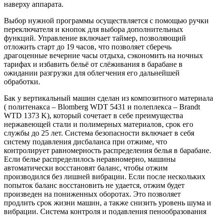
наверху аппарата.
Выбор нужной программы осуществляется с помощью ручки
переключателя и кнопок для выбора дополнительных
функций. Управление включает таймер, позволяющий
отложить старт до 19 часов, что позволяет сберечь
драгоценные вечерние часы отдыха, сэкономить на ночных
тарифах и избавить бельё от слёживания в барабане в
ожидании разгрузки для облегчения его дальнейшей
обработки.
Бак у вертикальный машин сделан из композитного материала
( политенакса – Blomberg WDT 5431 и полеплекса – Brandt
WTD 1373 K), который сочетает в себе преимущества
нержавеющей стали и полимерных материалов, срок его
службы до 25 лет. Система безопасности включает в себя
систему подавления дисбаланса при отжиме, что
контролирует равномерность распределения белья в барабане.
Если белье распределилось неравномерно, машины
автоматически восстановят баланс, чтобы отжим
производился без лишней вибрации. Если после нескольких
попыток баланс восстановить не удается, отжим будет
произведен на пониженных оборотах. Это позволяет
продлить срок жизни машин, а также снизить уровень шума и
вибрации. Система контроля и подавления пенообразования