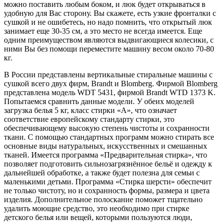
можно поставить любым боком, и люк будет открываться в
удобную для Вас сторону. Вы скажете, есть узкие фронталки с
сушкой и не ошибетесь, но надо помнить, что открытый люк
занимает еще 30-35 см, а это место не всегда имеется. Еще
одним преимуществом являются выдвигающиеся колесики, с
ними Вы без помощи переместите машину весом около 70-80
кг.
В России представлены вертикальные стиральные машины с
сушкой всего двух фирм, Brandt и Blomberg. Фирмой Blomberg
представлена модель WDT 5431, фирмой Brandt WTD 1373 K.
Попытаемся сравнить данные модели. У обеих моделей
загрузка белья 5 кг, класс стирки «А», что означает
соответствие европейскому стандарту стирки, это
обеспечивающему высокую степень чистоты и сохранности
ткани. С помощью стандартных программ можно стирать все
основные виды натуральных, искусственных и смешанных
тканей. Имеется программа «Предварительная стирка», что
позволяет подготовить сильнозагрязнённое бельё и одежду к
дальнейшей обработке, а также будет полезна для семьи с
маленькими детьми. Программа «Стирка шерсти» обеспечит
не только чистоту, но и сохранность формы, размера и цвета
изделия. Дополнительное полоскание поможет тщательно
удалить моющие средство, это необходимо при стирке
детского белья или вещей, которыми пользуются люди,