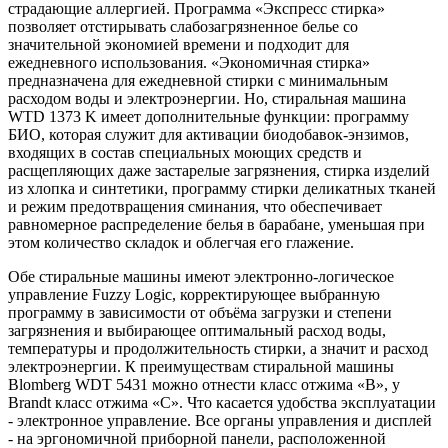
страдающие аллергией. Программа «Экспресс стирка»
позволяет отстирывать слабозагрязненное белье со
значительной экономией времени и подходит для
ежедневного использования. «Экономичная стирка»
предназначена для ежедневной стирки с минимальным
расходом воды и электроэнергии. Но, стиральная машина
WTD 1373 K имеет дополнительные функции: программу
БИО, которая служит для активации биодобавок-энзимов,
входящих в состав специальных моющих средств и
расщепляющих даже застарелые загрязнения, стирка изделий
из хлопка и синтетики, программу стирки деликатных тканей
и режим предотвращения сминания, что обеспечивает
равномерное распределение белья в барабане, уменьшая при
этом количество складок и облегчая его глажение.
Обе стиральные машины имеют электронно-логическое
управление Fuzzy Logic, корректирующее выбранную
программу в зависимости от объёма загрузки и степени
загрязнения и выбирающее оптимальный расход воды,
температуры и продолжительность стирки, а значит и расход
электроэнергии. К преимуществам стиральной машины
Blomberg WDT 5431 можно отнести класс отжима «B», у
Brandt класс отжима «С». Что касается удобства эксплуатации
- электронное управление. Все органы управления и дисплей
- на эргономичной приборной панели, расположенной