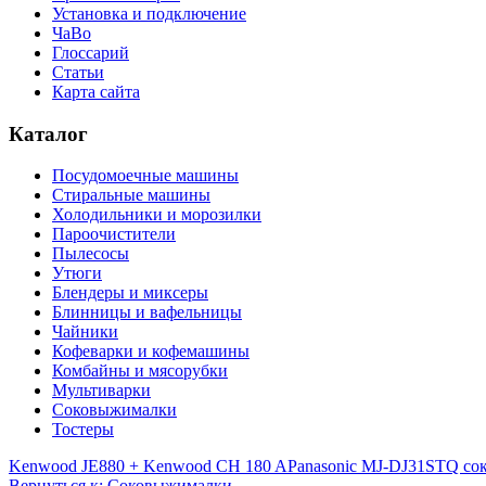
Установка и подключение
ЧаВо
Глоссарий
Статьи
Карта сайта
Каталог
Посудомоечные машины
Стиральные машины
Холодильники и морозилки
Пароочистители
Пылесосы
Утюги
Блендеры и миксеры
Блинницы и вафельницы
Чайники
Кофеварки и кофемашины
Комбайны и мясорубки
Мультиварки
Соковыжималки
Тостеры
Kenwood JE880 + Kenwood CH 180 A
Panasonic MJ-DJ31STQ с
Вернуться к: Соковыжималки