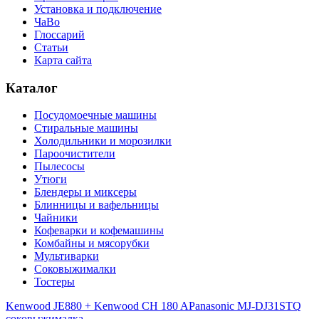
Установка и подключение
ЧаВо
Глоссарий
Статьи
Карта сайта
Каталог
Посудомоечные машины
Стиральные машины
Холодильники и морозилки
Пароочистители
Пылесосы
Утюги
Блендеры и миксеры
Блинницы и вафельницы
Чайники
Кофеварки и кофемашины
Комбайны и мясорубки
Мультиварки
Соковыжималки
Тостеры
Kenwood JE880 + Kenwood CH 180 A
Panasonic MJ-DJ31STQ
соковыжималка