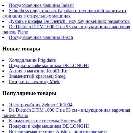
Посудомоечные машины Indesit
Schulthess представляет барабан с технологией защиты от
сминания в стиральных машинах
Духовые шкафы De Dietrich - ноу-хау новейших разработок
De Dietrich DTiM 1000 C на 93 см - индукционная варочная
панель Piano
Посудомоечные машины Bosch
Новые товары
Холодильник Frigidaire
Подарки к кофе машинам DE LONGHI
Акция в магазине KupiBt.Ru
Знаменитый красавец Smeg
Скидки на технику Miele
Популярные товары
Электрочайник Zelmer СК1004
De Dietrich DTiM 1000 C на 93 см - индукционная варочная
панель Piano
Климатические системы Honeywell
Подарки к кофе машинам DE LONGHI
Встраиваемая техника Ariston - оригинальные и