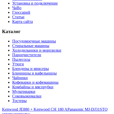
Установка и подключение
ЧаВо
Глоссарий
Статьи
Карта сайта
Каталог
Посудомоечные машины
Стиральные машины
Холодильники и морозилки
Пароочистители
Пылесосы
Утюги
Блендеры и миксеры
Блинницы и вафельницы
Чайники
Кофеварки и кофемашины
Комбайны и мясорубки
Мультиварки
Соковыжималки
Тостеры
Kenwood JE880 + Kenwood CH 180 A
Panasonic MJ-DJ31STQ
соковыжималка