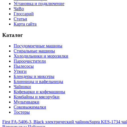
Установка и подключение
ЧаВо
Глоссарий
Статьи
Карта сайта
Каталог
Посудомоечные машины
Стиральные машины
Холодильники и морозилки
Пароочистители
Пылесосы
Утюги
Блендеры и миксеры
Блинницы и вафельницы
Чайники
Кофеварки и кофемашины
Комбайны и мясорубки
Мультиварки
Соковыжималки
Тостеры
First FA-5406-3, Black электрический чайник
Supra KES-1734 ча
Вернуться к: Чайники