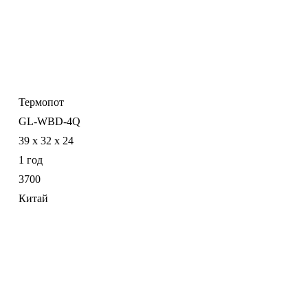
Термопот
GL-WBD-4Q
39 x 32 x 24
1 год
3700
Китай