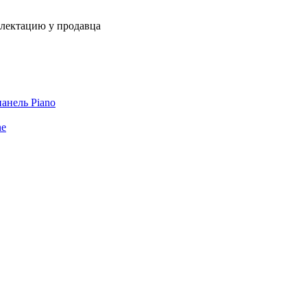
плектацию у продавца
панель Piano
ne