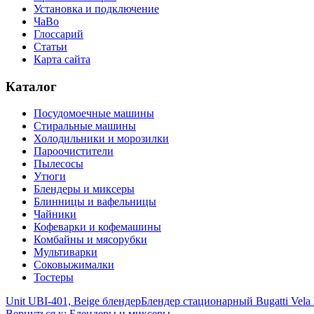
Установка и подключение
ЧаВо
Глоссарий
Статьи
Карта сайта
Каталог
Посудомоечные машины
Стиральные машины
Холодильники и морозилки
Пароочистители
Пылесосы
Утюги
Блендеры и миксеры
Блинницы и вафельницы
Чайники
Кофеварки и кофемашины
Комбайны и мясорубки
Мультиварки
Соковыжималки
Тостеры
Unit UBI-401, Beige блендер
Блендер стационарный Bugatti Vela
Вернуться к: Блендеры и миксеры