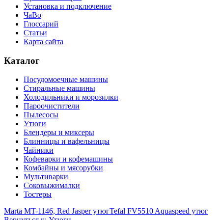
Установка и подключение
ЧаВо
Глоссарий
Статьи
Карта сайта
Каталог
Посудомоечные машины
Стиральные машины
Холодильники и морозилки
Пароочистители
Пылесосы
Утюги
Блендеры и миксеры
Блинницы и вафельницы
Чайники
Кофеварки и кофемашины
Комбайны и мясорубки
Мультиварки
Соковыжималки
Тостеры
Marta MT-1146, Red Jasper утюг
Tefal FV5510 Aquaspeed утюг
Вернуться к: Утюги