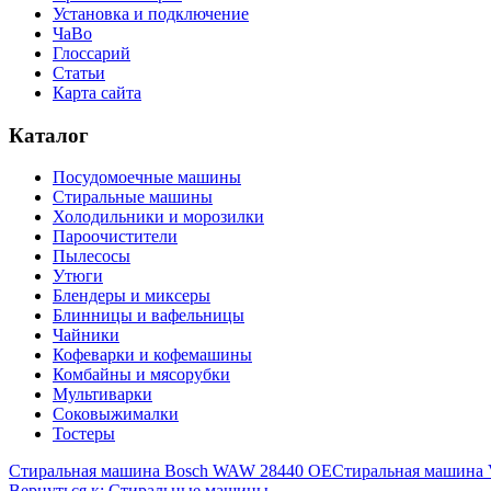
Установка и подключение
ЧаВо
Глоссарий
Статьи
Карта сайта
Каталог
Посудомоечные машины
Стиральные машины
Холодильники и морозилки
Пароочистители
Пылесосы
Утюги
Блендеры и миксеры
Блинницы и вафельницы
Чайники
Кофеварки и кофемашины
Комбайны и мясорубки
Мультиварки
Соковыжималки
Тостеры
Стиральная машина Bosch WAW 28440 OE
Стиральная машина 
Вернуться к: Стиральные машины