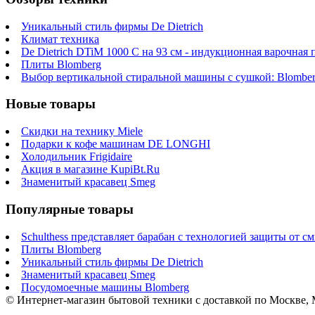
Уникальный стиль фирмы De Dietrich
Климат техника
De Dietrich DTiM 1000 C на 93 см - индукционная варочная 
Плиты Blomberg
Выбор вертикальной стиральной машины с сушкой: Blombe
Новые товары
Скидки на технику Miele
Подарки к кофе машинам DE LONGHI
Холодильник Frigidaire
Акция в магазине KupiBt.Ru
Знаменитый красавец Smeg
Популярные товары
Schulthess представляет барабан с технологией защиты от 
Плиты Blomberg
Уникальный стиль фирмы De Dietrich
Знаменитый красавец Smeg
Посудомоечные машины Blomberg
© Интернет-магазин бытовой техники с доставкой по Москве,