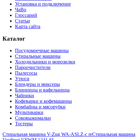
Установка и подключение
ЧаВо
Глоссарий
Статьи
Карта сайта
Каталог
Посудомоечные машины
Стиральные машины
Холодильники и морозилки
Пароочистители
Пылесосы
Утюги
Блендеры и миксеры
Блинницы и вафельницы
Чайники
Кофеварки и кофемашины
Комбайны и мясорубки
Мультиварки
Соковыжималки
Тостеры
Стиральная машина V-Zug WA-ASLZ-c re
Стиральная машина
Vestfrost VFWM 1241 SL