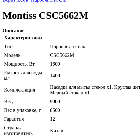
Montiss CSC5662M
Описание
Характеристики
Тип
Пароочиститель
Модель
CSC5662M
Мощность, Вт
1600
Емкость для воды,
1400
мл
Насадка для мытья стекол х1, Круглая щет
Комплектация
Мерный стакан х1
Вес, г
9000
Вес в упаковке, г
8500
Гарантия
12
Страна-
Китай
изготовитель