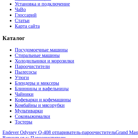
Установка и подключение
ЧаВо
Глоссарий
Статьи
Карта сайта
Каталог
Посудомоечные машины
Стиральные машины
Холодильники и морозилки
Пароочистители
Пылесосы
Утюги
Блендеры и миксеры
Блинницы и вафельницы
Чайники
Кофеварки и кофемашины
Комбайны и мясорубки
Мультиварки
Соковыжималки
Тостеры
Endever Odyssey Q-408 отпариватель-пароочиститель
Grand Mas
Вернуться к: Пароочистители