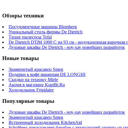
Обзоры техники
Посудомоечные машины Blomberg
Уникальный стиль фирмы De Dietrich
Тихие пылесосы Tefal
De Dietrich DTiM 1000 C на 93 см - индукционная варочная 
Духовые шкафы De Dietrich - ноу-хау новейших разработок
Новые товары
Знаменитый красавец Smeg
Подарки к кофе машинам DE LONGHI
Скидки на технику Miele
Акция в магазине KupiBt.Ru
Холодильник Frigidaire
Популярные товары
Духовые шкафы De Dietrich - ноу-хау новейших разработок
Знаменитый красавец Smeg
Встроенный холодильник KitchenAid
Schulthess представляет барабан с технологией защиты от 