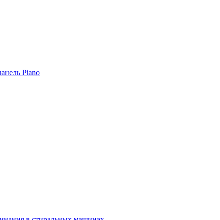
панель Piano
сминания в стиральных машинах