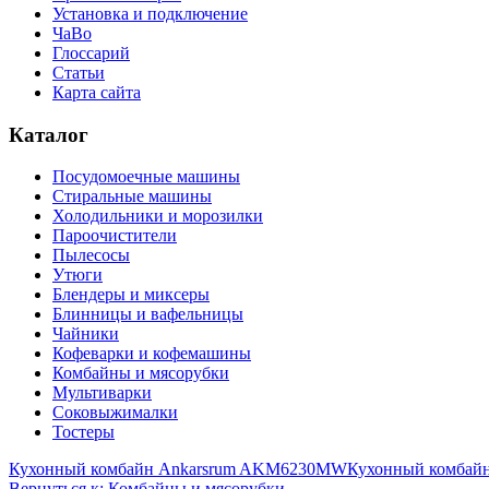
Установка и подключение
ЧаВо
Глоссарий
Статьи
Карта сайта
Каталог
Посудомоечные машины
Стиральные машины
Холодильники и морозилки
Пароочистители
Пылесосы
Утюги
Блендеры и миксеры
Блинницы и вафельницы
Чайники
Кофеварки и кофемашины
Комбайны и мясорубки
Мультиварки
Соковыжималки
Тостеры
Кухонный комбайн Ankarsrum AKM6230MW
Кухонный комбай
Вернуться к: Комбайны и мясорубки