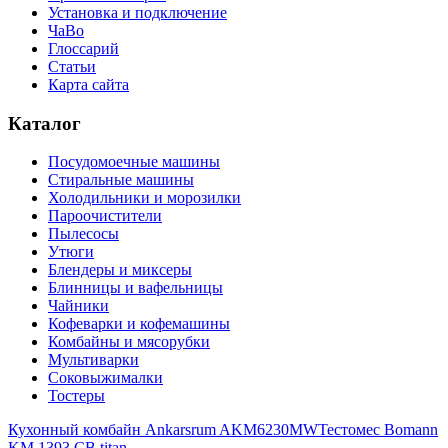
Установка и подключение
ЧаВо
Глоссарий
Статьи
Карта сайта
Каталог
Посудомоечные машины
Стиральные машины
Холодильники и морозилки
Пароочистители
Пылесосы
Утюги
Блендеры и миксеры
Блинницы и вафельницы
Чайники
Кофеварки и кофемашины
Комбайны и мясорубки
Мультиварки
Соковыжималки
Тостеры
Кухонный комбайн Ankarsrum AKM6230MW
Тестомес Bomann
KM 1393 CB titan