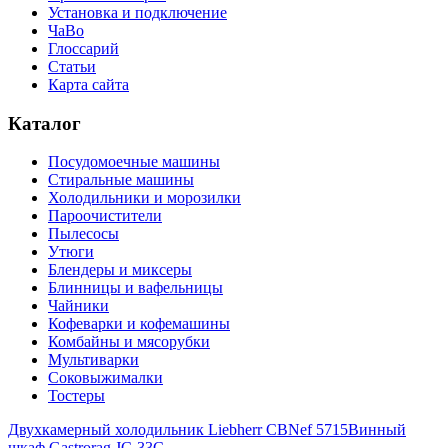
Установка и подключение
ЧаВо
Глоссарий
Статьи
Карта сайта
Каталог
Посудомоечные машины
Стиральные машины
Холодильники и морозилки
Пароочистители
Пылесосы
Утюги
Блендеры и миксеры
Блинницы и вафельницы
Чайники
Кофеварки и кофемашины
Комбайны и мясорубки
Мультиварки
Соковыжималки
Тостеры
Двухкамерный холодильник Liebherr CBNef 5715
Винный
шкаф Gastrorag JC-33C