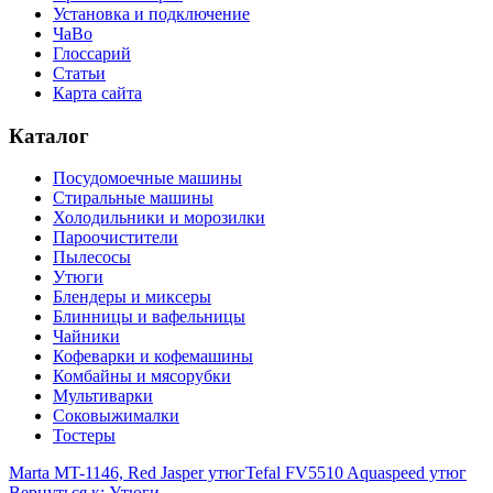
Установка и подключение
ЧаВо
Глоссарий
Статьи
Карта сайта
Каталог
Посудомоечные машины
Стиральные машины
Холодильники и морозилки
Пароочистители
Пылесосы
Утюги
Блендеры и миксеры
Блинницы и вафельницы
Чайники
Кофеварки и кофемашины
Комбайны и мясорубки
Мультиварки
Соковыжималки
Тостеры
Marta MT-1146, Red Jasper утюг
Tefal FV5510 Aquaspeed утюг
Вернуться к: Утюги