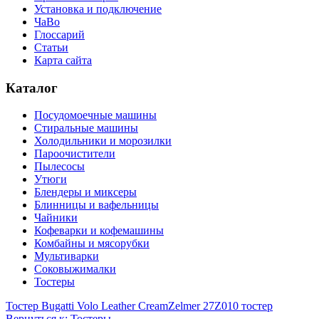
Установка и подключение
ЧаВо
Глоссарий
Статьи
Карта сайта
Каталог
Посудомоечные машины
Стиральные машины
Холодильники и морозилки
Пароочистители
Пылесосы
Утюги
Блендеры и миксеры
Блинницы и вафельницы
Чайники
Кофеварки и кофемашины
Комбайны и мясорубки
Мультиварки
Соковыжималки
Тостеры
Тостер Bugatti Volo Leather Cream
Zelmer 27Z010 тостер
Вернуться к: Тостеры