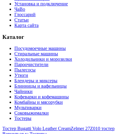
Установка и подключение
ЧаВо
Глоссарий
Статьи
Карта сайта
Каталог
Посудомоечные машины
Стиральные машины
Холодильники и морозилки
Пароочистители
Пылесосы
Утюги
Блендеры и миксеры
Блинницы и вафельницы
Чайники
Кофеварки и кофемашины
Комбайны и мясорубки
Мультиварки
Соковыжималки
Тостеры
Тостер Bugatti Volo Leather Cream
Zelmer 27Z010 тостер
Вернуться к: Тостеры