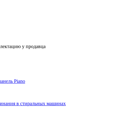
плектацию у продавца
панель Piano
сминания в стиральных машинах