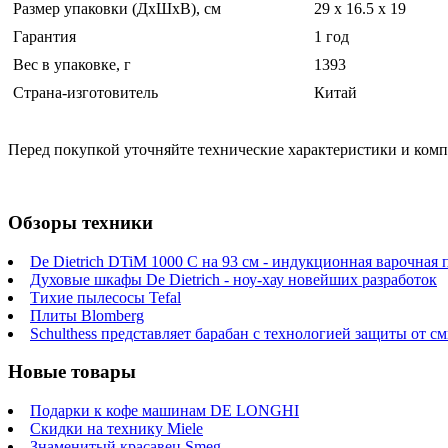
Размер упаковки (ДхШхВ), см
29 x 16.5 x 19
Гарантия
1 год
Вес в упаковке, г
1393
Страна-изготовитель
Китай
Перед покупкой уточняйте технические характеристики и ком
Обзоры техники
De Dietrich DTiM 1000 C на 93 см - индукционная варочная 
Духовые шкафы De Dietrich - ноу-хау новейших разработок
Тихие пылесосы Tefal
Плиты Blomberg
Schulthess представляет барабан с технологией защиты от 
Новые товары
Подарки к кофе машинам DE LONGHI
Скидки на технику Miele
Знаменитый красавец Smeg