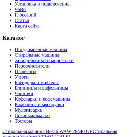
Установка и подключение
ЧаВо
Глоссарий
Статьи
Карта сайта
Каталог
Посудомоечные машины
Стиральные машины
Холодильники и морозилки
Пароочистители
Пылесосы
Утюги
Блендеры и миксеры
Блинницы и вафельницы
Чайники
Кофеварки и кофемашины
Комбайны и мясорубки
Мультиварки
Соковыжималки
Тостеры
Стиральная машина Bosch WAW 28440 OE
Стиральная
машина Vestfrost VFWM 1241 SL