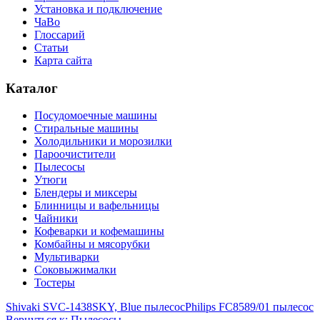
Установка и подключение
ЧаВо
Глоссарий
Статьи
Карта сайта
Каталог
Посудомоечные машины
Стиральные машины
Холодильники и морозилки
Пароочистители
Пылесосы
Утюги
Блендеры и миксеры
Блинницы и вафельницы
Чайники
Кофеварки и кофемашины
Комбайны и мясорубки
Мультиварки
Соковыжималки
Тостеры
Shivaki SVC-1438SKY, Blue пылесос
Philips FC8589/01 пылесос
Вернуться к: Пылесосы