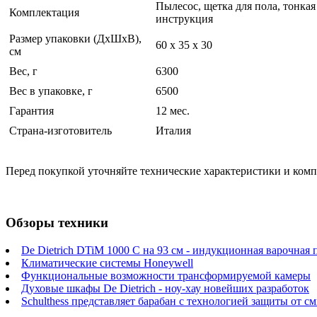
Пылесос, щетка для пола, тонкая
Комплектация
инструкция
Размер упаковки (ДхШхВ),
60 x 35 x 30
см
Вес, г
6300
Вес в упаковке, г
6500
Гарантия
12 мес.
Страна-изготовитель
Италия
Перед покупкой уточняйте технические характеристики и ком
Обзоры техники
De Dietrich DTiM 1000 C на 93 см - индукционная варочная 
Климатические системы Honeywell
Функциональные возможности трансформируемой камеры
Духовые шкафы De Dietrich - ноу-хау новейших разработок
Schulthess представляет барабан с технологией защиты от 