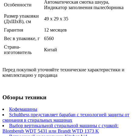
Автоматическая смотка шнура,
Особенности
Индикатор заполнения пылесборника
Размер упаковки
49 x 29 x 35
(ДхШхВ), см
Гарантия
12 месяцев
Вес в упаковке, г
6560
Страна-
Китай
изготовитель
Перед покупкой уточняйте технические характеристики и
комплектацию у продавца
Обзоры техники
Кофемашины
Schulthess представляет барабан с технологией защиты от
сминания в стиральных машинах
Выбор вертикальной стиральной машины с сушкой:
Blombergb WDT 5431 или Brandt WTD 1373 K