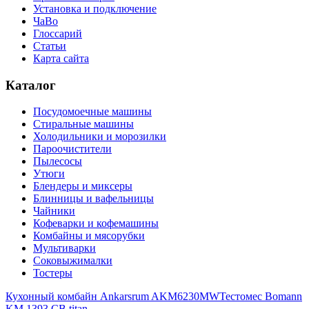
Установка и подключение
ЧаВо
Глоссарий
Статьи
Карта сайта
Каталог
Посудомоечные машины
Стиральные машины
Холодильники и морозилки
Пароочистители
Пылесосы
Утюги
Блендеры и миксеры
Блинницы и вафельницы
Чайники
Кофеварки и кофемашины
Комбайны и мясорубки
Мультиварки
Соковыжималки
Тостеры
Кухонный комбайн Ankarsrum AKM6230MW
Тестомес Bomann
KM 1393 CB titan