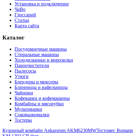
Установка и подключение
ЧаВо
Глоссарий
Статьи
Карта сайта
Каталог
Посудомоечные машины
Стиральные машины
Холодильники и морозилки
Пароочистители
Пылесосы
Утюги
Блендеры и миксеры
Блинницы и вафельницы
Чайники
Кофеварки и кофемашины
Комбайны и мясорубки
Мультиварки
Соковыжималки
Тостеры
Кухонный комбайн Ankarsrum AKM6230MW
Тестомес Bomann
KM 1393 CB titan