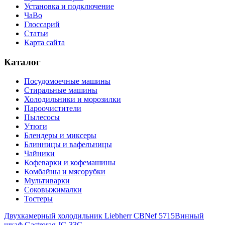
Установка и подключение
ЧаВо
Глоссарий
Статьи
Карта сайта
Каталог
Посудомоечные машины
Стиральные машины
Холодильники и морозилки
Пароочистители
Пылесосы
Утюги
Блендеры и миксеры
Блинницы и вафельницы
Чайники
Кофеварки и кофемашины
Комбайны и мясорубки
Мультиварки
Соковыжималки
Тостеры
Двухкамерный холодильник Liebherr CBNef 5715
Винный
шкаф Gastrorag JC-33C