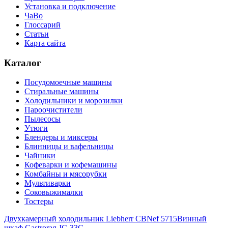
Установка и подключение
ЧаВо
Глоссарий
Статьи
Карта сайта
Каталог
Посудомоечные машины
Стиральные машины
Холодильники и морозилки
Пароочистители
Пылесосы
Утюги
Блендеры и миксеры
Блинницы и вафельницы
Чайники
Кофеварки и кофемашины
Комбайны и мясорубки
Мультиварки
Соковыжималки
Тостеры
Двухкамерный холодильник Liebherr CBNef 5715
Винный
шкаф Gastrorag JC-33C