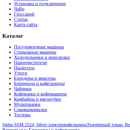
Установка и подключение
ЧаВо
Глоссарий
Статьи
Карта сайта
Каталог
Посудомоечные машины
Стиральные машины
Холодильники и морозилки
Пароочистители
Пылесосы
Утюги
Блендеры и миксеры
Блинницы и вафельницы
Чайники
Кофеварки и кофемашины
Комбайны и мясорубки
Мультиварки
Соковыжималки
Тостеры
Sinbo SSM 2524, Silver электровафельница
Уценённый товар. Ве
Вернуться к: Блинницы и вафельницы