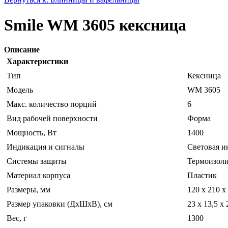
Smile WM 3605 кексница
Описание
Характеристики
Тип
Кексница
Модель
WM 3605
Макс. количество порций
6
Вид рабочей поверхности
Форма
Мощность, Вт
1400
Индикация и сигналы
Световая и
Системы защиты
Термоизоли
Материал корпуса
Пластик
Размеры, мм
120 х 210 х
Размер упаковки (ДхШхВ), см
23 х 13,5 х 
Вес, г
1300