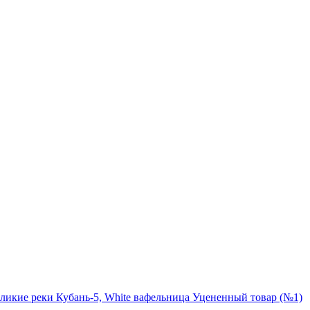
ликие реки Кубань-5, White вафельница Уцененный товар (№1)