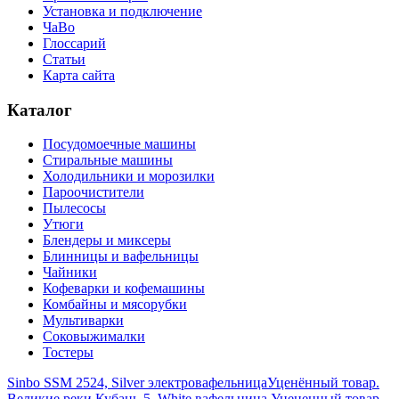
Установка и подключение
ЧаВо
Глоссарий
Статьи
Карта сайта
Каталог
Посудомоечные машины
Стиральные машины
Холодильники и морозилки
Пароочистители
Пылесосы
Утюги
Блендеры и миксеры
Блинницы и вафельницы
Чайники
Кофеварки и кофемашины
Комбайны и мясорубки
Мультиварки
Соковыжималки
Тостеры
Sinbo SSM 2524, Silver электровафельница
Уценённый товар.
Великие реки Кубань-5, White вафельница Уцененный товар