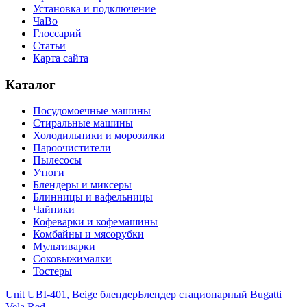
Установка и подключение
ЧаВо
Глоссарий
Статьи
Карта сайта
Каталог
Посудомоечные машины
Стиральные машины
Холодильники и морозилки
Пароочистители
Пылесосы
Утюги
Блендеры и миксеры
Блинницы и вафельницы
Чайники
Кофеварки и кофемашины
Комбайны и мясорубки
Мультиварки
Соковыжималки
Тостеры
Unit UBI-401, Beige блендер
Блендер стационарный Bugatti
Vela Red