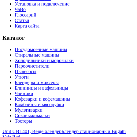
Установка и подключение
ЧаВо
Глоссарий
Статьи
Карта сайта
Каталог
Посудомоечные машины
Стиральные машины
Холодильники и морозилки
Пароочистители
Пылесосы
Утюги
Блендеры и миксеры
Блинницы и вафельницы
Чайники
Кофеварки и кофемашины
Комбайны и мясорубки
Мультиварки
Соковыжималки
Тостеры
Unit UBI-401, Beige блендер
Блендер стационарный Bugatti
Vela Red