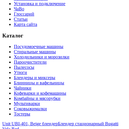
Установка и подключение
ЧаВо
Глоссарий
Статьи
Карта сайта
Каталог
Посудомоечные машины
Стиральные машины
Холодильники и морозилки
Пароочистители
Пылесосы
Утюги
Блендеры и миксеры
Блинницы и вафельницы
Чайники
Кофеварки и кофемашины
Комбайны и мясорубки
Мультиварки
Соковыжималки
Тостеры
Unit UBI-401, Beige блендер
Блендер стационарный Bugatti
Vela Red