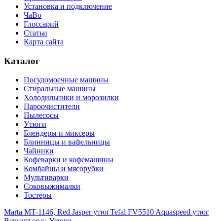
Установка и подключение
ЧаВо
Глоссарий
Статьи
Карта сайта
Каталог
Посудомоечные машины
Стиральные машины
Холодильники и морозилки
Пароочистители
Пылесосы
Утюги
Блендеры и миксеры
Блинницы и вафельницы
Чайники
Кофеварки и кофемашины
Комбайны и мясорубки
Мультиварки
Соковыжималки
Тостеры
Marta MT-1146, Red Jasper утюг
Tefal FV5510 Aquaspeed утюг
Вернуться к: Утюги