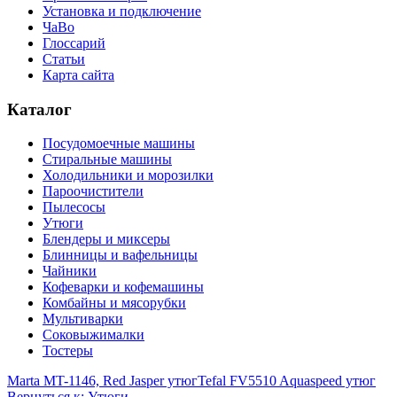
Установка и подключение
ЧаВо
Глоссарий
Статьи
Карта сайта
Каталог
Посудомоечные машины
Стиральные машины
Холодильники и морозилки
Пароочистители
Пылесосы
Утюги
Блендеры и миксеры
Блинницы и вафельницы
Чайники
Кофеварки и кофемашины
Комбайны и мясорубки
Мультиварки
Соковыжималки
Тостеры
Marta MT-1146, Red Jasper утюг
Tefal FV5510 Aquaspeed утюг
Вернуться к: Утюги