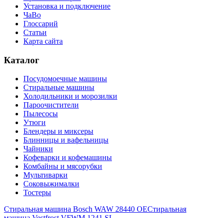
Установка и подключение
ЧаВо
Глоссарий
Статьи
Карта сайта
Каталог
Посудомоечные машины
Стиральные машины
Холодильники и морозилки
Пароочистители
Пылесосы
Утюги
Блендеры и миксеры
Блинницы и вафельницы
Чайники
Кофеварки и кофемашины
Комбайны и мясорубки
Мультиварки
Соковыжималки
Тостеры
Стиральная машина Bosch WAW 28440 OE
Стиральная
машина Vestfrost VFWM 1241 SL