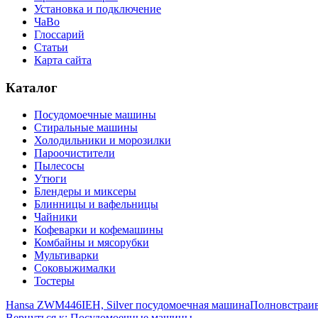
Установка и подключение
ЧаВо
Глоссарий
Статьи
Карта сайта
Каталог
Посудомоечные машины
Стиральные машины
Холодильники и морозилки
Пароочистители
Пылесосы
Утюги
Блендеры и миксеры
Блинницы и вафельницы
Чайники
Кофеварки и кофемашины
Комбайны и мясорубки
Мультиварки
Соковыжималки
Тостеры
Hansa ZWM446IEH, Silver посудомоечная машина
Полновстраив
Вернуться к: Посудомоечные машины