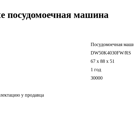
e посудомоечная машина
Посудомоечная маш
DW50K4030FW/RS
67 x 88 x 51
1 год
30000
плектацию у продавца