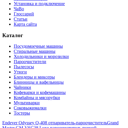
Установка и подключение
ЧаВо
Глоссарий
Статьи
Карта сайта
Каталог
Посудомоечные машины
Стиральные машины
Холодильники и морозилки
Пароочистители
Пылесосы
Утюги
Блендеры и миксеры
Блинницы и вафельницы
Чайники
Кофеварки и кофемашины
Комбайны и мясорубки
Мультиварки
Соковыжималки
Тостеры
Endever Odyssey Q-408 отпариватель-пароочиститель
Grand
Master GM-VSC38 Luxe пароочиститель ручной