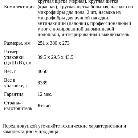
круглая щетка (черная), круглая щетка
Комплектация
(красная), круглая щетка большая, насадка из
микрофибры для пола, 2 шт, насадка из
микрофибры для ручной насадки,
антинакипин (палочки), профессиональный
утюг с полированной алюминиевой
подошвой, интегрированный выключатель
Размеры, мм
251 х 380 х 273
Размер
упаковки
39.5 x 29.5 x 43.5
(ДхШхВ), см
Вес, г
4050
Вес в
8389
упаковке, г
Гарантия
12 мес.
Страна-
Китай
изготовитель
Перед покупкой уточняйте технические характеристики и
комплектацию у продавца