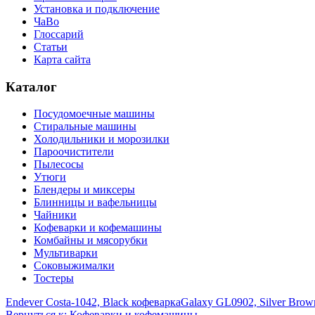
Установка и подключение
ЧаВо
Глоссарий
Статьи
Карта сайта
Каталог
Посудомоечные машины
Стиральные машины
Холодильники и морозилки
Пароочистители
Пылесосы
Утюги
Блендеры и миксеры
Блинницы и вафельницы
Чайники
Кофеварки и кофемашины
Комбайны и мясорубки
Мультиварки
Соковыжималки
Тостеры
Endever Costa-1042, Black кофеварка
Galaxy GL0902, Silver Bro
Вернуться к: Кофеварки и кофемашины