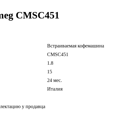
meg CMSC451
Встраиваемая кофемашина
CMSC451
1.8
15
24 мес.
Италия
плектацию у продавца