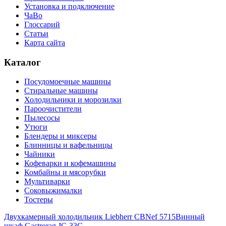
Установка и подключение
ЧаВо
Глоссарий
Статьи
Карта сайта
Каталог
Посудомоечные машины
Стиральные машины
Холодильники и морозилки
Пароочистители
Пылесосы
Утюги
Блендеры и миксеры
Блинницы и вафельницы
Чайники
Кофеварки и кофемашины
Комбайны и мясорубки
Мультиварки
Соковыжималки
Тостеры
Двухкамерный холодильник Liebherr CBNef 5715
Винный
шкаф Gastrorag JC-33C