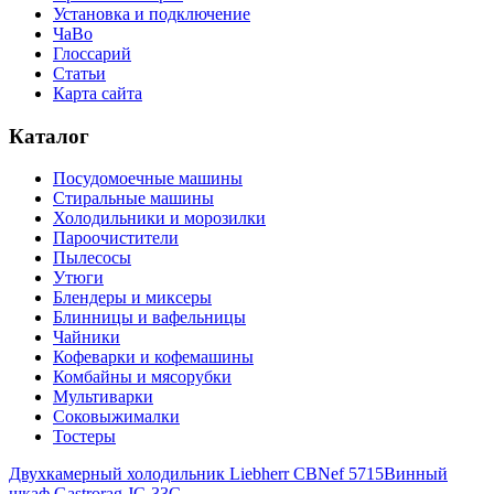
Установка и подключение
ЧаВо
Глоссарий
Статьи
Карта сайта
Каталог
Посудомоечные машины
Стиральные машины
Холодильники и морозилки
Пароочистители
Пылесосы
Утюги
Блендеры и миксеры
Блинницы и вафельницы
Чайники
Кофеварки и кофемашины
Комбайны и мясорубки
Мультиварки
Соковыжималки
Тостеры
Двухкамерный холодильник Liebherr CBNef 5715
Винный
шкаф Gastrorag JC-33C