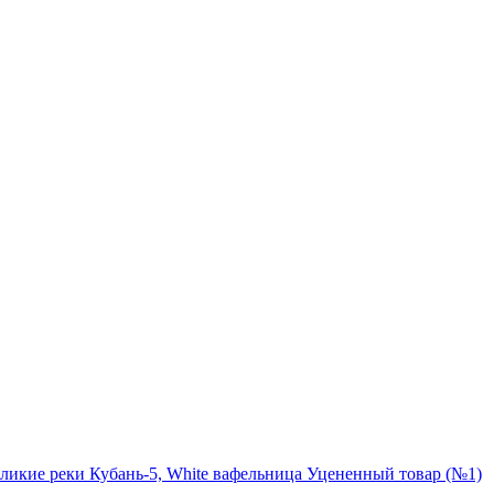
ликие реки Кубань-5, White вафельница Уцененный товар (№1)