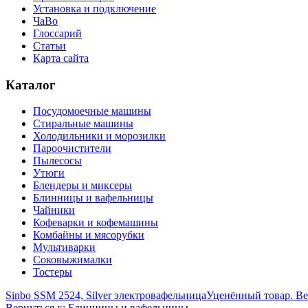
Установка и подключение
ЧаВо
Глоссарий
Статьи
Карта сайта
Каталог
Посудомоечные машины
Стиральные машины
Холодильники и морозилки
Пароочистители
Пылесосы
Утюги
Блендеры и миксеры
Блинницы и вафельницы
Чайники
Кофеварки и кофемашины
Комбайны и мясорубки
Мультиварки
Соковыжималки
Тостеры
Sinbo SSM 2524, Silver электровафельница
Уценённый товар. Ве
Вернуться к: Блинницы и вафельницы