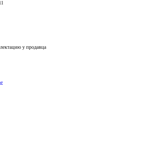
11
плектацию у продавца
ne