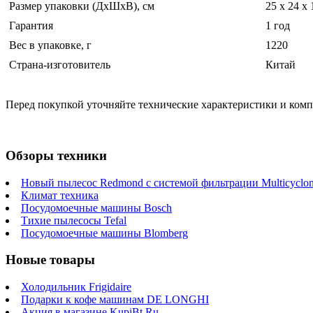
Размер упаковки (ДхШхВ), см
25 x 24 x 
Гарантия
1 год
Вес в упаковке, г
1220
Страна-изготовитель
Китай
Перед покупкой уточняйте технические характеристики и ком
Обзоры техники
Новый пылесос Redmond с системой фильтрации Multicyclo
Климат техника
Посудомоечные машины Bosch
Тихие пылесосы Tefal
Посудомоечные машины Blomberg
Новые товары
Холодильник Frigidaire
Подарки к кофе машинам DE LONGHI
Акция в магазине KupiBt.Ru