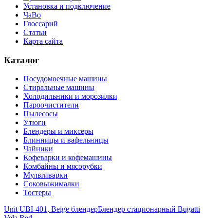
Установка и подключение
ЧаВо
Глоссарий
Статьи
Карта сайта
Каталог
Посудомоечные машины
Стиральные машины
Холодильники и морозилки
Пароочистители
Пылесосы
Утюги
Блендеры и миксеры
Блинницы и вафельницы
Чайники
Кофеварки и кофемашины
Комбайны и мясорубки
Мультиварки
Соковыжималки
Тостеры
Unit UBI-401, Beige блендер
Блендер стационарный Bugatti
Vela Red