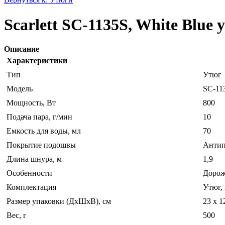
Scarlett SC-1135S, White Blue
Описание
Характеристики
Тип
Утюг
Модель
SC-11
Мощность, Вт
800
Подача пара, г/мин
10
Емкость для воды, мл
70
Покрытие подошвы
Антип
Длина шнура, м
1,9
Особенности
Дорож
Комплектация
Утюг,
Размер упаковки (ДхШхВ), см
23 x 1
Вес, г
500