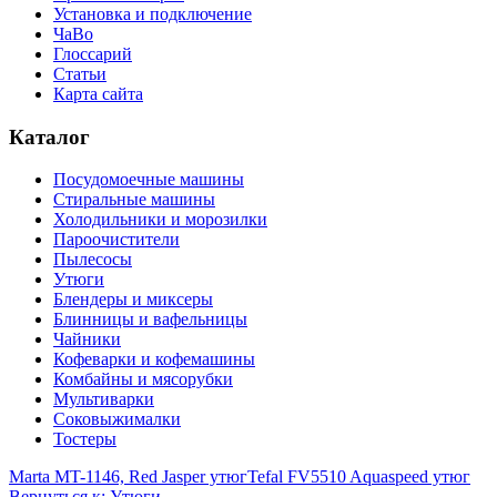
Установка и подключение
ЧаВо
Глоссарий
Статьи
Карта сайта
Каталог
Посудомоечные машины
Стиральные машины
Холодильники и морозилки
Пароочистители
Пылесосы
Утюги
Блендеры и миксеры
Блинницы и вафельницы
Чайники
Кофеварки и кофемашины
Комбайны и мясорубки
Мультиварки
Соковыжималки
Тостеры
Marta MT-1146, Red Jasper утюг
Tefal FV5510 Aquaspeed утюг
Вернуться к: Утюги