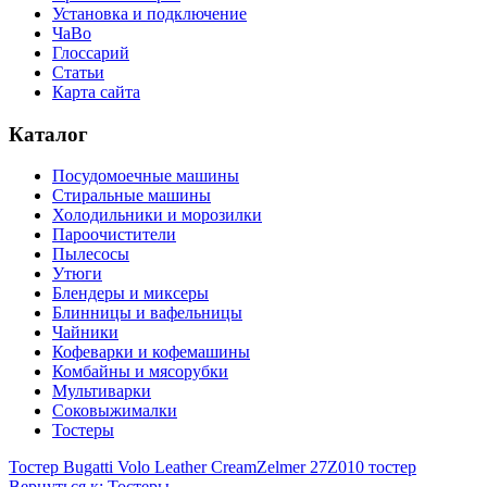
Установка и подключение
ЧаВо
Глоссарий
Статьи
Карта сайта
Каталог
Посудомоечные машины
Стиральные машины
Холодильники и морозилки
Пароочистители
Пылесосы
Утюги
Блендеры и миксеры
Блинницы и вафельницы
Чайники
Кофеварки и кофемашины
Комбайны и мясорубки
Мультиварки
Соковыжималки
Тостеры
Тостер Bugatti Volo Leather Cream
Zelmer 27Z010 тостер
Вернуться к: Тостеры