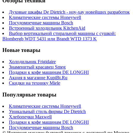
Обзоры техники
Духовые шкафы De Dietrich - ноу-хау новейших разработок
Климатические системы Honeywell
Посудомоечные машины Bosch
Встроенный холодильник KitchenAid
Выбор вертикальной стиральной машины с сушкой:
Blombergb WDT 5431 или Brandt WTD 1373 K
Новые товары
Холодильник Frigidaire
Знаменитый красавец Smeg
Подарки к кофе машинам DE LONGHI
Акция в магазине KupiBt.Ru
Скидки на технику Miele
Популярные товары
Климатические системы Honeywell
Уникальный стиль фирмы De Dietrich
Хлебопечки Maxwell
Подарки к кофе машинам DE LONGHI
Посудомоечные машины Bosch
© Интернет-магазин бытовой техники с доставкой по Москве,