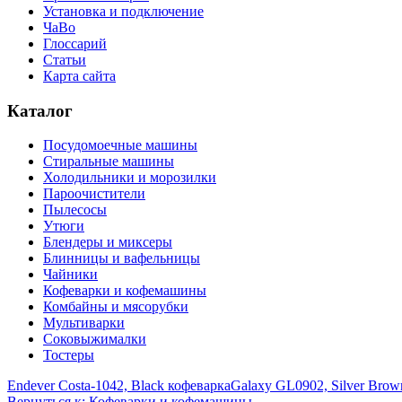
Установка и подключение
ЧаВо
Глоссарий
Статьи
Карта сайта
Каталог
Посудомоечные машины
Стиральные машины
Холодильники и морозилки
Пароочистители
Пылесосы
Утюги
Блендеры и миксеры
Блинницы и вафельницы
Чайники
Кофеварки и кофемашины
Комбайны и мясорубки
Мультиварки
Соковыжималки
Тостеры
Endever Costa-1042, Black кофеварка
Galaxy GL0902, Silver Bro
Вернуться к: Кофеварки и кофемашины